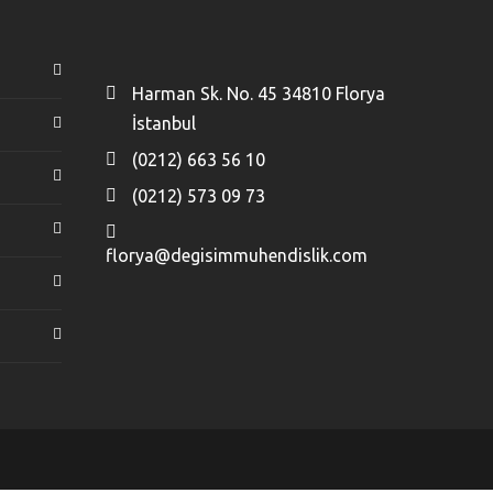
Harman Sk. No. 45 34810 Florya
İstanbul
(0212) 663 56 10
(0212) 573 09 73
florya@degisimmuhendislik.com