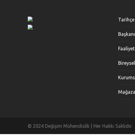
Tarihçe
Başkanı
Faaliyet
Bireyse
Kurumsa
Mağaza
© 2024 Değişim Mühendislik | Her Hakkı Saklıdır.