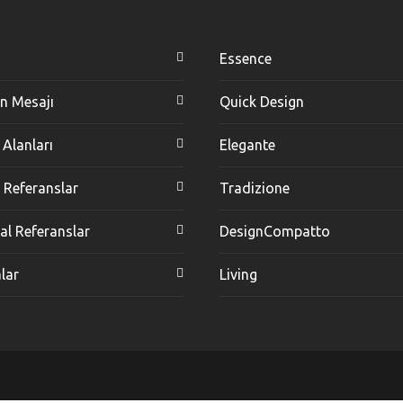
Essence
n Mesajı
Quick Design
 Alanları
Elegante
l Referanslar
Tradizione
l Referanslar
DesignCompatto
lar
Living