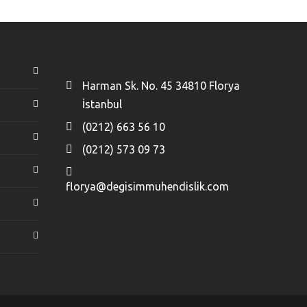
Harman Sk. No. 45 34810 Florya
İstanbul
(0212) 663 56 10
(0212) 573 09 73
florya@degisimmuhendislik.com