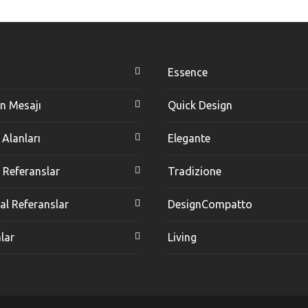
Essence
n Mesajı
Quick Design
 Alanları
Elegante
l Referanslar
Tradizione
l Referanslar
DesignCompatto
lar
Living